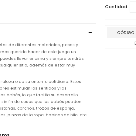
Cantidad
CÓDIGO 
etos de diferentes materiales, pesos y
mos querido hacer de este juego un
la puedes llevar encima y siempre tendrás
ualquier sitio, además de estar muy
raleza o de su entorno cotidiano. Estos
ores estimulan los sentidos y las
os bebés, lo que facilita su desarrollo.
 sin fin de cosas que los bebés pueden
castañas, corchos, trozos de esponja,
es, pinzas de la ropa, bobinas de hilo, etc.
oros
: