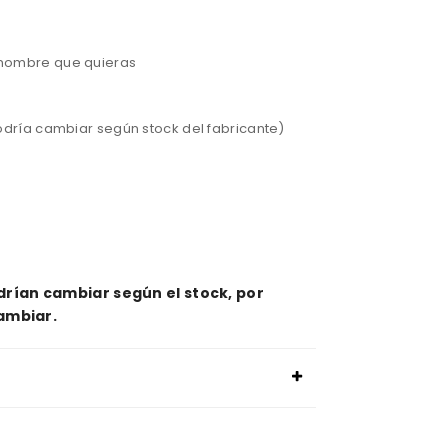
 nombre que quieras
odría cambiar según stock del fabricante)
drían cambiar según el stock, por
cambiar.