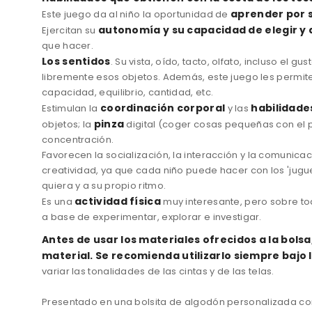
aprender por s
Este juego da al niño la oportunidad de
autonomía y su capacidad de elegir y
Ejercitan su
que hacer.
Los sentidos
. Su vista, oído, tacto, olfato, incluso el
libremente esos objetos. Además, este juego les permit
capacidad, equilibrio, cantidad, etc.
coordinación corporal
habilidade
Estimulan la
y las
pinza
objetos; la
digital (coger cosas pequeñas con el pul
concentración.
Favorecen la socialización, la interacción y la comunica
creatividad, ya que cada niño puede hacer con los 'jugue
quiera y a su propio ritmo.
actividad física
Es una
muy interesante, pero sobre t
a base de experimentar, explorar e investigar.
Antes
de usar los materiales
ofrecidos
a la bolsa
material.
Se recomienda
utilizarlo
siempre bajo
variar
las
tonalidades de
las
cintas
y de las
telas.
Presentado
en una bolsita de
algodón
personalizada co