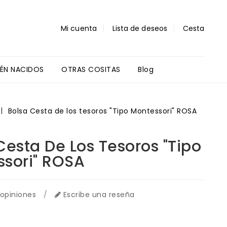
Mi cuenta
Lista de deseos
Cesta
IÉN NACIDOS
OTRAS COSITAS
Blog
Regalos Profes Y Alumnos
Bolsa Cesta de los tesoros "Tipo Montessori" ROSA
Cesta De Los Tesoros "Tipo
sori" ROSA
 opiniones
/
Escribe una reseña