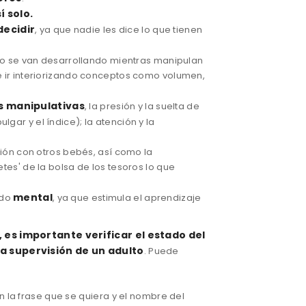
í solo.
decidir
, ya que nadie les dice lo que tienen
 gusto se van desarrollando mientras manipulan
e ir interiorizando conceptos como volumen,
s manipulativas
, la presión y la suelta de
gar y el índice); la atención y la
ción con otros bebés, así como la
tes' de la bolsa de los tesoros lo que
mental
odo
, ya que estimula el aprendizaje
,
es importante
verificar
el estado
del
la supervisión de un
adulto
.
Puede
n
la frase
que se quiera
y el nombre
del