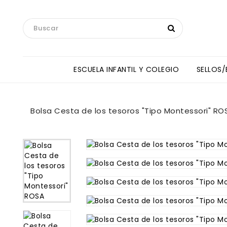
ESCUELA INFANTIL Y COLEGIO
SELLOS
Toallas Manos Y Baberos HipHip
ANNE SULLIVAN INTERNATIONAL SCHOOL
Bolsa Cesta de los tesoros "Tipo Montessori" RO