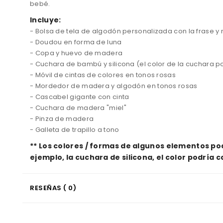
bebé
.
Incluye:
-
Bolsa de tela
de algodón
personalizada
con la frase y
-
Doudou
en forma
de luna
-
Copa
y
huevo
de madera
- Cuchara de bambú y silicona (el color de la cuchara p
-
Móvil
de
cintas de
colores
en tonos rosas
-
Mordedor
de madera y
algodón
en tonos rosas
-
Cascabel gigante con cinta
-
Cuchara de madera
"
miel
"
- Pinza de madera
- Galleta de trapillo a tono
** Los colores / formas de algunos elementos po
ejemplo, la cuchara de silicona, el color podría 
RESEÑAS ( 0)