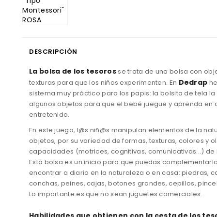
DESCRIPCIÓN
La bolsa de los tesoros
se trata de una bolsa con obj
Dedrap
texturas para que los niños experimenten. En
he
sistema muy práctico para los papis: la bolsita de tela 
algunos objetos para que el bebé juegue y aprenda en c
entretenido.
En este juego, l@s niñ@s manipulan elementos de la natu
objetos, por su variedad de formas, texturas, colores y ol
capacidades (motrices, cognitivas, comunicativas...) de l
Esta bolsa es un inicio para que puedas complementarlo
encontrar a diario en la naturaleza o en casa: piedras, 
conchas, peines, cajas, botones grandes, cepillos, pincel
Lo importante es que no sean juguetes comerciales.
Habilidades que obtienen con la cesta de los tes