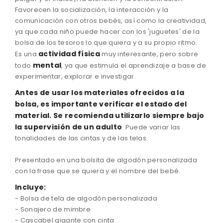
Favorecen la socialización, la interacción y la
comunicación con otros bebés, así como la creatividad,
ya que cada niño puede hacer con los 'juguetes' de la
bolsa de los tesoros lo que quiera y a su propio ritmo.
actividad física
Es una
muy interesante, pero sobre
mental
todo
, ya que estimula el aprendizaje a base de
experimentar, explorar e investigar.
Antes
de usar los materiales
ofrecidos
a la
bolsa
,
es importante
verificar
el estado
del
material.
Se recomienda
utilizarlo
siempre bajo
la supervisión de un
adulto
.
Puede variar
las
tonalidades de
las
cintas
y de las
telas.
Presentado
en una bolsita de
algodón
personalizada
con
la frase
que se quiera
y el nombre
del bebé
.
Incluye:
-
Bolsa de tela
de algodón
personalizada
- Sonajero
de mimbre
-
Cascabel
gigante
con
cinta