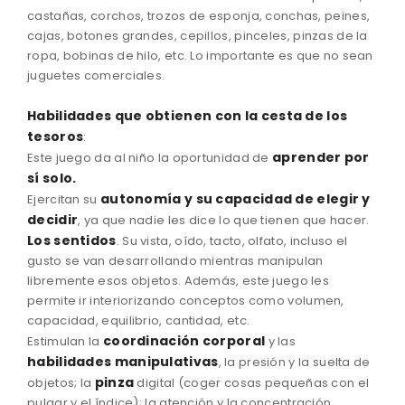
castañas, corchos, trozos de esponja, conchas, peines,
cajas, botones grandes, cepillos, pinceles, pinzas de la
ropa, bobinas de hilo, etc. Lo importante es que no sean
juguetes comerciales.
Habilidades que obtienen con la cesta de los
tesoros
:
aprender por
Este juego da al niño la oportunidad de
sí solo.
autonomía y su capacidad de elegir y
Ejercitan su
decidir
, ya que nadie les dice lo que tienen que hacer.
Los sentidos
. Su vista, oído, tacto, olfato, incluso el
gusto se van desarrollando mientras manipulan
libremente esos objetos. Además, este juego les
permite ir interiorizando conceptos como volumen,
capacidad, equilibrio, cantidad, etc.
coordinación corporal
Estimulan la
y las
habilidades manipulativas
, la presión y la suelta de
pinza
objetos; la
digital (coger cosas pequeñas con el
pulgar y el índice); la atención y la concentración.