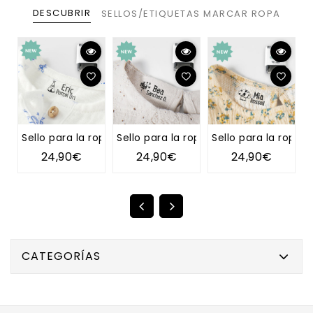
DESCUBRIR
SELLOS/ETIQUETAS MARCAR ROPA
Sello para la ropa TIPI
Sello para la ropa DIENTE DE LEÓN
Sello para la ropa 
S
24,90€
24,90€
24,90€
CATEGORÍAS