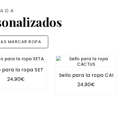
NADA
rsonalizados
TAS MARCAR ROPA
o para la ropa SETA
Se
ÓN
Sello para la ropa CACTUS
24,90€
24,90€