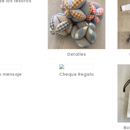
de los tesoros
Detalles
n mensaje
Cheque Regalo
Bo