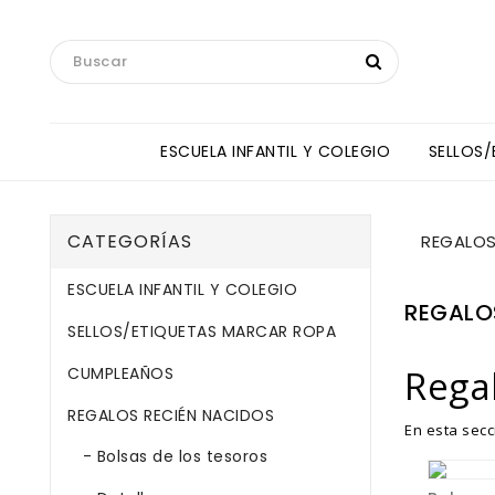
ESCUELA INFANTIL Y COLEGIO
SELLOS
Toallas Manos Y Baberos HipHip
ANNE SULLIVAN INTERNATIONAL SCHOOL
CATEGORÍAS
REGALOS
ESCUELA INFANTIL Y COLEGIO
REGALO
SELLOS/ETIQUETAS MARCAR ROPA
Rega
CUMPLEAÑOS
REGALOS RECIÉN NACIDOS
En esta sec
- Bolsas de los tesoros