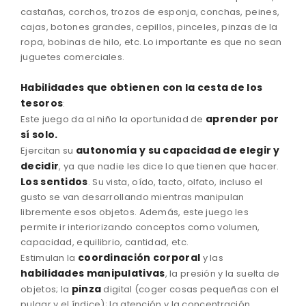
castañas, corchos, trozos de esponja, conchas, peines,
cajas, botones grandes, cepillos, pinceles, pinzas de la
ropa, bobinas de hilo, etc. Lo importante es que no sean
juguetes comerciales.
Habilidades que obtienen con la cesta de los
tesoros
:
aprender por
Este juego da al niño la oportunidad de
sí solo.
autonomía y su capacidad de elegir y
Ejercitan su
decidir
, ya que nadie les dice lo que tienen que hacer.
Los sentidos
. Su vista, oído, tacto, olfato, incluso el
gusto se van desarrollando mientras manipulan
libremente esos objetos. Además, este juego les
permite ir interiorizando conceptos como volumen,
capacidad, equilibrio, cantidad, etc.
coordinación corporal
Estimulan la
y las
habilidades manipulativas
, la presión y la suelta de
pinza
objetos; la
digital (coger cosas pequeñas con el
pulgar y el índice); la atención y la concentración.