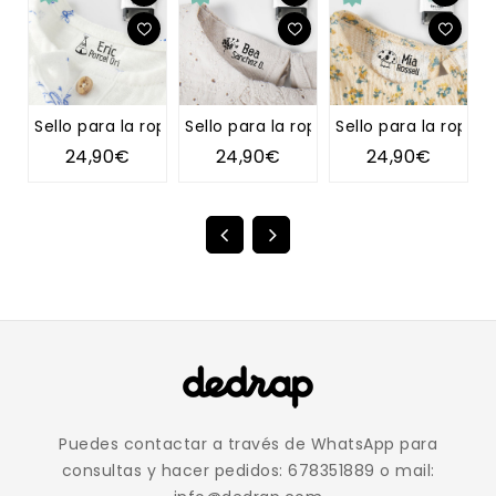
Sello para la ropa TIPI
Sello para la ropa DIENTE DE LEÓN
Sello para la ropa 
S
24,90€
24,90€
24,90€
Puedes contactar a través de WhatsApp para
consultas y hacer pedidos: 678351889 o mail: