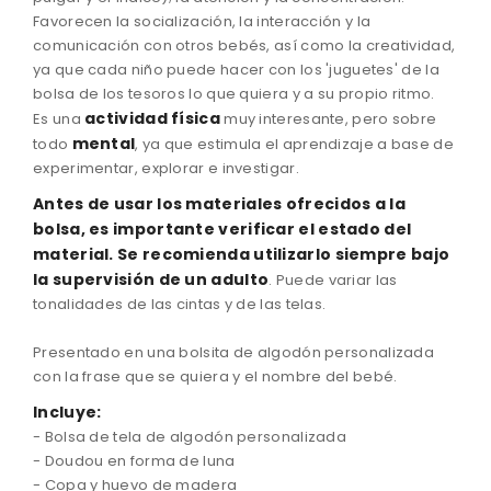
Favorecen la socialización, la interacción y la
comunicación con otros bebés, así como la creatividad,
ya que cada niño puede hacer con los 'juguetes' de la
bolsa de los tesoros lo que quiera y a su propio ritmo.
actividad física
Es una
muy interesante, pero sobre
mental
todo
, ya que estimula el aprendizaje a base de
experimentar, explorar e investigar.
Antes
de usar los materiales
ofrecidos
a la
bolsa
,
es importante
verificar
el estado
del
material.
Se recomienda
utilizarlo
siempre bajo
la supervisión de un
adulto
.
Puede variar
las
tonalidades de
las
cintas
y de las
telas.
Presentado
en una bolsita de
algodón
personalizada
con
la frase
que se quiera
y el nombre
del bebé
.
Incluye:
-
Bolsa de tela
de algodón
personalizada
-
Doudou
en forma
de luna
-
Copa
y
huevo
de madera