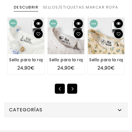
DESCUBRIR
SELLOS/ETIQUETAS MARCAR ROPA
Sello para la ropa TIPI
Sello para la ropa DIENTE DE LEÓN
Sello para la ropa 
S
24,90€
24,90€
24,90€
CATEGORÍAS