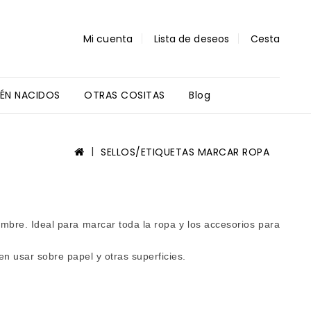
Mi cuenta
Lista de deseos
Cesta
IÉN NACIDOS
OTRAS COSITAS
Blog
Regalos Profes Y Alumnos
SELLOS/ETIQUETAS MARCAR ROPA
nombre
.
Ideal para marcar toda la ropa y los accesorios para
n usar sobre papel y otras s
uperficies.