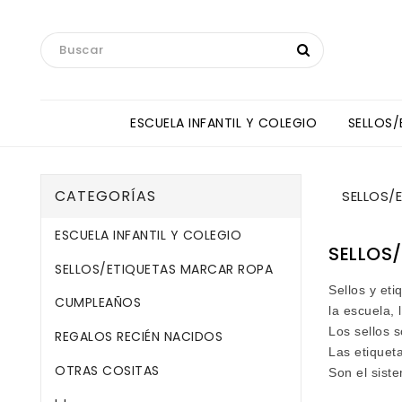
ESCUELA INFANTIL Y COLEGIO
SELLOS
Toallas Manos Y Baberos HipHip
ANNE SULLIVAN INTERNATIONAL SCHOOL
CATEGORÍAS
SELLOS/
ESCUELA INFANTIL Y COLEGIO
SELLOS
SELLOS/ETIQUETAS MARCAR ROPA
Sellos y et
CUMPLEAÑOS
la escuela,
Los sellos 
REGALOS RECIÉN NACIDOS
Las etiquet
OTRAS COSITAS
Son el siste