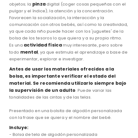
pinza
objetos; la
digital (coger cosas pequeñas con el
pulgar y el índice); la atención y la concentración.
Favorecen la socialización, la interacción y la
comunicación con otros bebés, así como la creatividad,
ya que cada niño puede hacer con los 'juguetes' de la
bolsa de los tesoros lo que quiera y a su propio ritmo.
actividad física
Es una
muy interesante, pero sobre
mental
todo
, ya que estimula el aprendizaje a base de
experimentar, explorar e investigar.
Antes
de usar los materiales
ofrecidos
a la
bolsa
,
es importante
verificar
el estado
del
material.
Se recomienda
utilizarlo
siempre bajo
la supervisión de un
adulto
.
Puede variar
las
tonalidades de
las
cintas
y de las
telas.
Presentado
en una bolsita de
algodón
personalizada
con
la frase
que se quiera
y el nombre
del bebé
.
Incluye:
-
Bolsa de tela
de algodón
personalizada