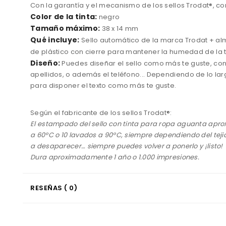
Con la garantía y el mecanismo de los sellos Trodat®, con 
Color de la tinta:
negro
Tamaño máximo:
38 x 14 mm
Qué incluye:
Sello automático de la marca Trodat + alm
de plástico con cierre para mantener la humedad de la ti
Diseño:
Puedes diseñar el sello como más te guste, con
apellidos, o además el teléfono... Dependiendo de lo la
para disponer el texto como más te guste.
Según el fabricante de los sellos Trodat®:
El estampado del sello con tinta para ropa aguanta apr
a 60ºC o 10 lavados a 90ºC, siempre dependiendo del tejido
a desaparecer… siempre puedes volver a ponerlo y ¡listo!
Dura aproximadamente 1 año o 1.000 impresiones.
RESEÑAS ( 0)