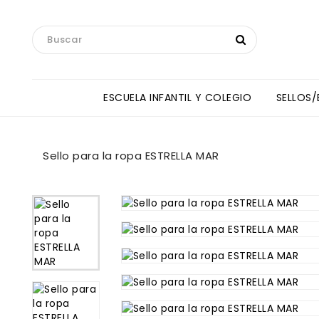
ESCUELA INFANTIL Y COLEGIO
SELLOS
Toallas Manos Y Baberos HipHip
ANNE SULLIVAN INTERNATIONAL SCHOOL
Sello para la ropa ESTRELLA MAR