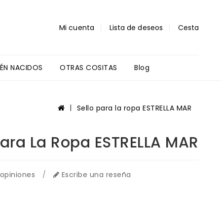
Mi cuenta
Lista de deseos
Cesta
IÉN NACIDOS
OTRAS COSITAS
Blog
Regalos Profes Y Alumnos
Sello para la ropa ESTRELLA MAR
Para La Ropa ESTRELLA MAR
 opiniones
/
Escribe una reseña