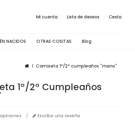
Mi cuenta
Lista de deseos
Cesta
IÉN NACIDOS
OTRAS COSITAS
Blog
Regalos Profes Y Alumnos
Camiseta 1º/2º cumpleaños "mano"
eta 1º/2º Cumpleaños
"
 opiniones
/
Escribe una reseña