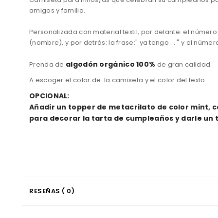
amigos y familia.
Personalizada con material textil, por delante: el número
(nombre), y por detrás: la frase:" ya tengo ... " y el númer
algodón
orgánico
100%
Prenda
de
de gran calidad.
A escoger el color de la camiseta y el color del texto.
OPCIONAL:
Añadir un topper de metacrilato de color mint, 
para decorar la tarta de cumpleaños y darle un 
RESEÑAS ( 0)