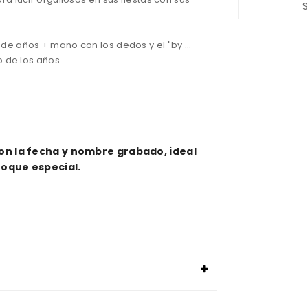
 de años + mano con los dedos y el "by ...
o de los años.
con la fecha y nombre grabado, ideal
toque especial.