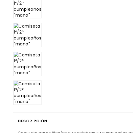
DESCRIPCIÓN
Camiseta
para
niños
/as
que celebran su cumpleaños
pa