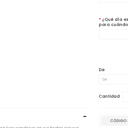
¿Qué día es
para cuándo 
De
Cantidad
CÓDIGO 
ra lucir orgullosos en sus fiestas con sus