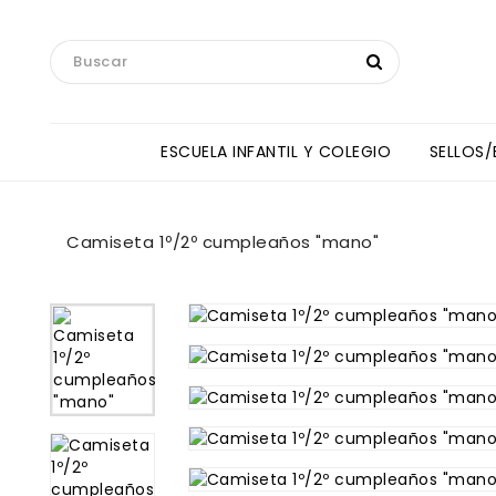
ESCUELA INFANTIL Y COLEGIO
SELLOS
Toallas Manos Y Baberos HipHip
ANNE SULLIVAN INTERNATIONAL SCHOOL
Camiseta 1º/2º cumpleaños "mano"