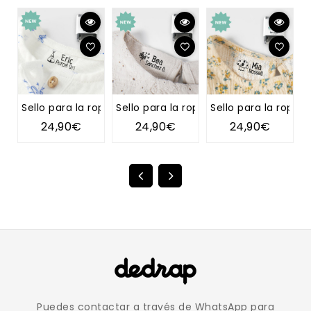
Sello para la ropa TIPI
Sello para la ropa DIENTE DE LEÓN
Sello para la ropa 
S
24,90€
24,90€
24,90€
Puedes contactar a través de WhatsApp para