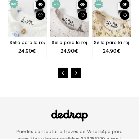
Sello para la ropa TIPI
Sello para la ropa DIENTE DE LEÓN
Sello para la ropa 
S
24,90€
24,90€
24,90€
Puedes contactar a través de WhatsApp para