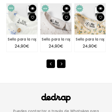
Sello para la ropa TIPI
Sello para la ropa DIENTE DE LEÓN
Sello para la ropa 
S
24,90€
24,90€
24,90€
Puedes contactar a través de WhatsApp para