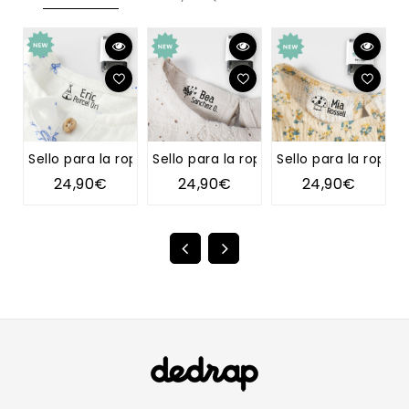
Sello para la ropa TIPI
Sello para la ropa DIENTE DE LEÓN
Sello para la ropa 
S
24,90€
24,90€
24,90€