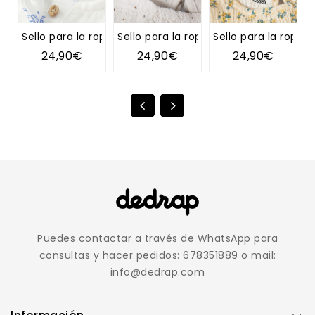
Sello para la ropa TIPI
Sello para la ropa DIENTE DE LEÓN
Sello para la ropa 
S
24,90€
24,90€
24,90€
Puedes contactar a través de WhatsApp para
consultas y hacer pedidos: 678351889 o mail:
info@dedrap.com