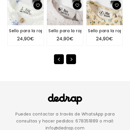
Sello para la ropa TIPI
Sello para la ropa DIENTE DE LEÓN
Sello para la ropa 
S
24,90€
24,90€
24,90€
Puedes contactar a través de WhatsApp para
consultas y hacer pedidos: 678351889 o mail:
info@dedrap.com