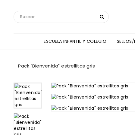
ESCUELA INFANTIL Y COLEGIO
SELLOS
Toallas Manos Y Baberos HipHip
ANNE SULLIVAN INTERNATIONAL SCHOOL
Pack "Bienvenida" estrellitas gris