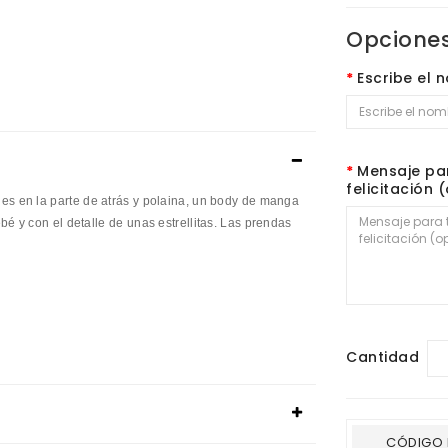
Opciones
Escribe el 
Mensaje par
felicitación 
hes
en la parte
de atrás y
polaina
,
un body
de manga
ebé
y
con
el detalle
de unas
estrellitas
.
Las
prendas
Cantidad
CÓDIGO 