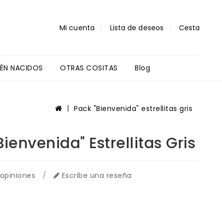
Mi cuenta
Lista de deseos
Cesta
IÉN NACIDOS
OTRAS COSITAS
Blog
Regalos Profes Y Alumnos
Pack "Bienvenida" estrellitas gris
Bienvenida" Estrellitas Gris
 opiniones
/
Escribe una reseña