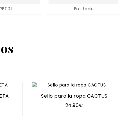
PB001
En stock
dos
SETA
Sello para la ropa CACTUS
24,90€