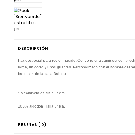
DESCRIPCIÓN
Pack
especial para
recién
nacido
.
Contiene
una
camiseta
con
broc
larga
,
un gorro y
unos
guantes
.
Personalizado
con
el nombre del b
base son
de la casa
Babidu
.
*la camiseta es sin el lacito.
100%
algodón
.
Talla
única
.
RESEÑAS ( 0)