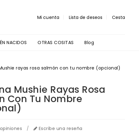
Mi cuenta
Lista de deseos
Cesta
IÉN NACIDOS
OTRAS COSITAS
Blog
Regalos Profes Y Alumnos
Mushie rayas rosa salmón con tu nombre (opcional)
na Mushie Rayas Rosa
n Con Tu Nombre
onal)
 opiniones
/
Escribe una reseña