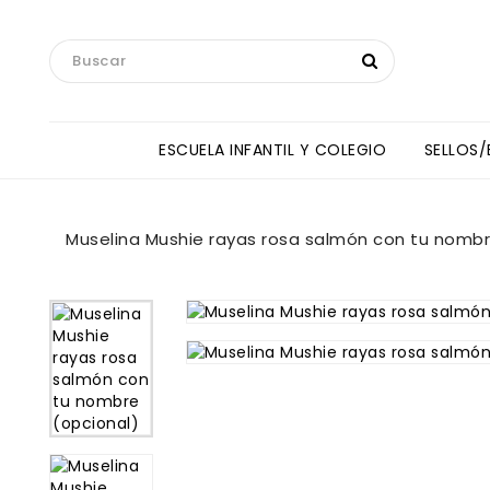
ESCUELA INFANTIL Y COLEGIO
SELLOS
Toallas Manos Y Baberos HipHip
ANNE SULLIVAN INTERNATIONAL SCHOOL
Muselina Mushie rayas rosa salmón con tu nombr