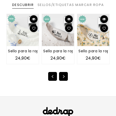
DESCUBRIR
SELLOS/ETIQUETAS MARCAR ROPA
Sello para la ropa TIPI
Sello para la ropa DIENTE DE LEÓN
Sello para la ropa 
S
24,90€
24,90€
24,90€