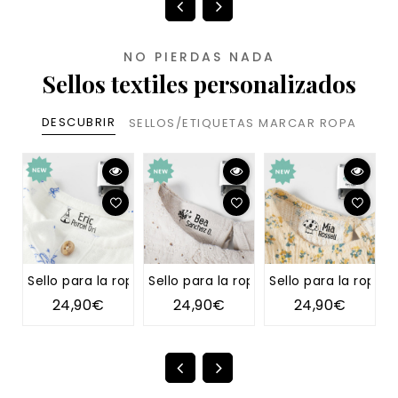
NO PIERDAS NADA
Sellos textiles personalizados
DESCUBRIR
SELLOS/ETIQUETAS MARCAR ROPA
Sello para la ropa TIPI
Sello para la ropa DIENTE DE LEÓN
Sello para la ropa 
S
24,90€
24,90€
24,90€