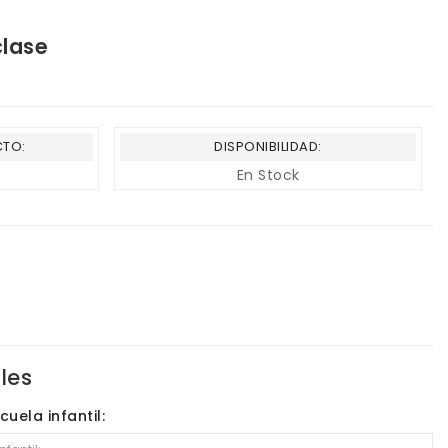
clase
CTO:
DISPONIBILIDAD:
En Stock
les
uela infantil: