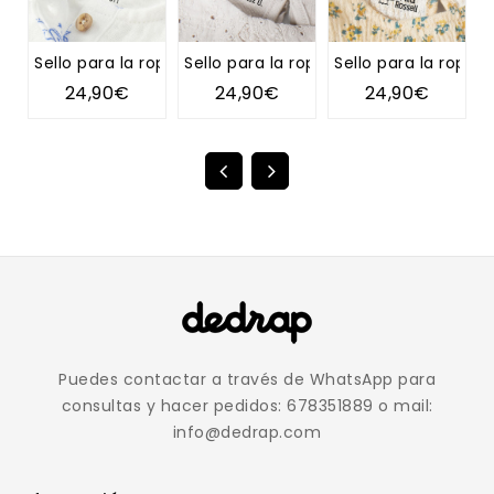
Sello para la ropa TIPI
Sello para la ropa DIENTE DE LEÓN
Sello para la ropa 
S
24,90€
24,90€
24,90€
Puedes contactar a través de WhatsApp para
consultas y hacer pedidos: 678351889 o mail:
info@dedrap.com