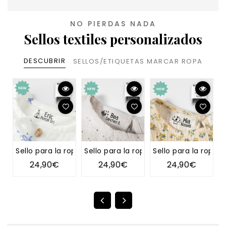
NO PIERDAS NADA
Sellos textiles personalizados
DESCUBRIR
SELLOS/ETIQUETAS MARCAR ROPA
Sello para la ropa TIPI
Sello para la ropa DIENTE DE LEÓN
Sello para la ropa 
S
24,90€
24,90€
24,90€